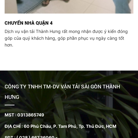
CHUYỂN NHÀ QUẬN 4
Dịch vụ vận tải Thành Hưng rất mong nhận được ý kiến đóng
góp của quý khách hàng, góp phần phục vụ ngày càng tốt
hơn.
CÔNG TY TNHH TM-DV VẬN TẢI SÀI GÒN THÀNH
HƯNG
MST : 0313865749
ĐỊA CHỈ :
60 Phú Châu, P. Tam Phú, Tp. Thủ Đức, HCM
SĐT : ( 028 ) 667.36060 -