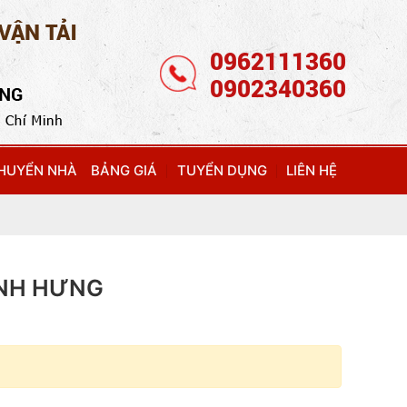
0962111360
0902340360
CHUYỂN NHÀ
BẢNG GIÁ
TUYỂN DỤNG
LIÊN HỆ
ÀNH HƯNG