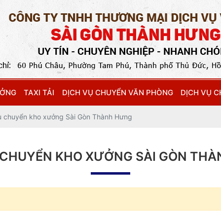
ƯỞNG
TAXI TẢI
DỊCH VỤ CHUYỂN VĂN PHÒNG
DỊCH VỤ 
ụ chuyển kho xưởng Sài Gòn Thành Hưng
 CHUYỂN KHO XƯỞNG SÀI GÒN TH